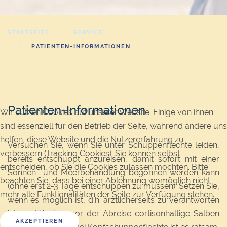
STARTSEITE
SERVICE
PATIENTEN-INFORMATIONEN
Patienten-Informationen
Wir nutzen Cookies auf unserer Website. Einige von ihnen
sind essenziell für den Betrieb der Seite, während andere uns
helfen, diese Website und die Nutzererfahrung zu
Versuchen Sie, wenn Sie unter Schuppenflechte leiden,
verbessern (Tracking Cookies). Sie können selbst
bereits entschuppt anzureisen, damit sofort mit einer
entscheiden, ob Sie die Cookies zulassen möchten. Bitte
Sonnen- und Meerbehandlung begonnen werden kann
beachten Sie, dass bei einer Ablehnung womöglich nicht
(ohne erst 2-3 Tage entschuppen zu müssen). Setzen Sie,
mehr alle Funktionalitäten der Seite zur Verfügung stehen.
wenn es möglich ist, d.h. ärztlicherseits zu verantworten
ist, 1-2 Wochen vor der Abreise cortisonhaltige Salben
AKZEPTIEREN