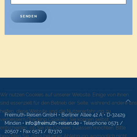
SENDEN
Wir nutzen Cookies auf unserer Website. Einige von ihnen
sind essenziell für den Betrieb der Seite, während andere uns
helfen, diese Website und die Nutzererfahrung zu
Freimuth-Reisen GmbH • Berliner Allee 42 A • D-32429
verbessern (Tracking Cookies). Sie können selbst
Minden •
info@freimuth-reisen.de
• Telephone 0571 /
entscheiden, ob Sie die Cookies zulassen möchten. Bitte
20507 • Fax 0571 / 87370
beachten Sie, dass bei einer Ablehnung womöglich nicht